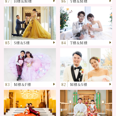
87
H様＆M様
86
Y様＆M様
85
S様＆S様
84
T様＆M様
83
M様＆F様
82
M様＆S様