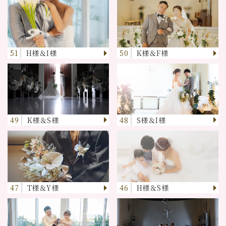
51
H様＆I様
50
K様＆F様
49
K様＆S様
48
S様＆I様
47
T様＆Y様
46
H様＆S様