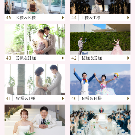
45
K様＆K様
44
T様＆T様
43
K様＆H様
42
M様＆K様
41
W様＆I様
40
N様＆H様