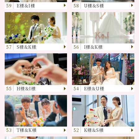
59
E様＆I様
58
U様＆S様
57
S様＆K様
56
I様＆K様
55
H様＆I様
54
E様＆U様
53
T様＆K様
52
K様＆S様