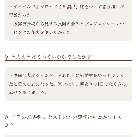
・チャペルで羽が降ってくる演出、膝をついて誓う演出が
素敵だった
・披露宴会場から見える長岡の景色とプロジェクションマ
ッピングの花火を使いたかった
Q. 挙式を挙げてみていかがでしたか？
・準備は大変だったが、それ以上に結婚式をやって良かっ
たと思える式になった。笑いなり、涙ありの1日でたくさん
幸せを感じました。
Q. 当日のご結婚式 ゲストの方の感想はいかがでした
か？