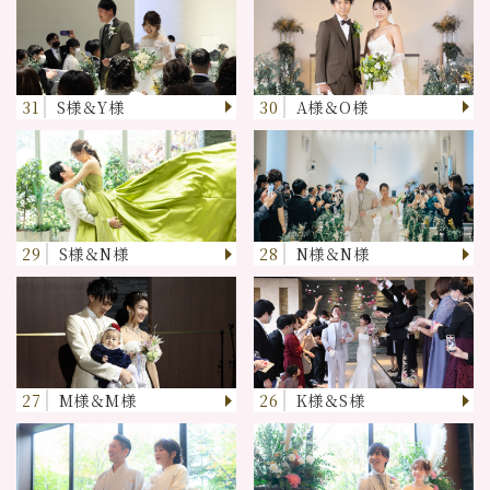
31
S様＆Y様
30
A様＆O様
29
S様＆N様
28
N様＆N様
27
M様＆M様
26
K様＆S様