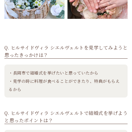
Q. ヒルサイドヴィラ シエルヴェルトを見学してみようと
思ったきっかけは？
・長岡市で結婚式を挙げたいと思っていたから
・見学の時に料理が食べることができたり、特典がもらえ
るから
Q. ヒルサイドヴィラ シエルヴェルトで結婚式を挙げよう
と思ったポイントは？