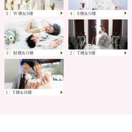
5
W様＆S様
4
S様＆O様
3
M様＆O様
2
T様＆S様
1
Y様＆H様