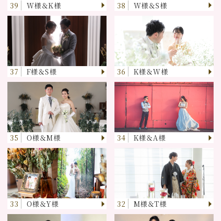
39
W様＆K様
38
W様＆S様
37
F様＆S様
36
K様＆W様
35
O様＆M様
34
K様＆A様
33
O様＆Y様
32
M様＆T様