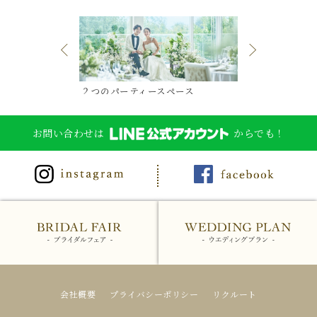
ル
２つのパーティースペース
とっておきのオ
お問い合わせは
からでも！
会社概要
プライバシーポリシー
リクルート