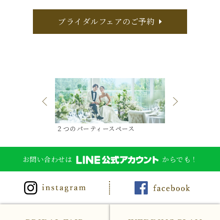
ブライダルフェアのご予約
ル
２つのパーティースペース
とっておきのオ
お問い合わせは
からでも！