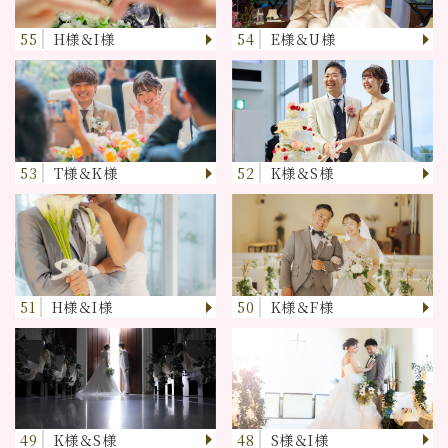
55
H様＆I様
54
E様＆U様
53
T様＆K様
52
K様＆S様
51
H様＆I様
50
K様＆F様
49
K様＆S様
48
S様＆I様