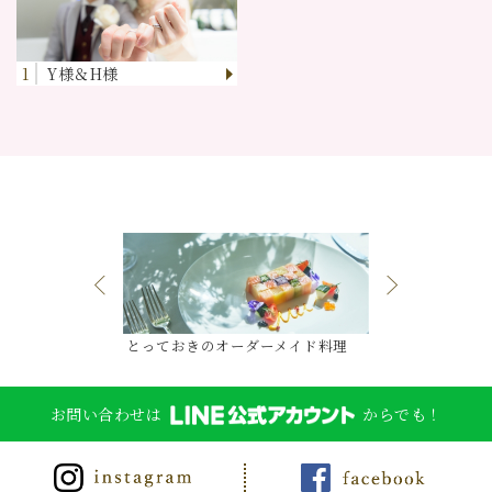
1
Y様＆H様
ダーメイド料理
サロンでトータルコーディネート
シエルヴェルト
お問い合わせは
からでも！