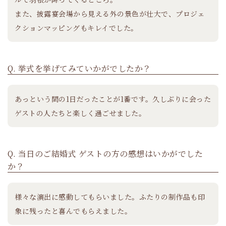
また、披露宴会場から見える外の景色が壮大で、プロジェ
クションマッピングもキレイでした。
Q. 挙式を挙げてみていかがでしたか？
あっという間の1日だったことが1番です。久しぶりに会った
ゲストの人たちと楽しく過ごせました。
Q. 当日のご結婚式 ゲストの方の感想はいかがでした
か？
様々な演出に感動してもらいました。ふたりの制作品も印
象に残ったと喜んでもらえました。