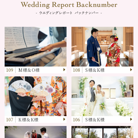
109
M様＆O様
108
S様＆K様
107
K様＆K様
106
S様＆K様