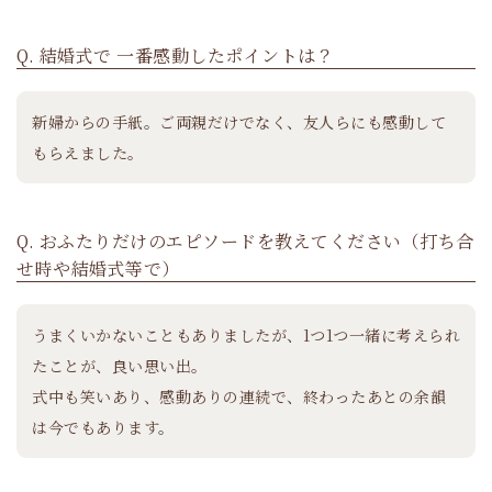
Q. 結婚式で 一番感動したポイントは？
新婦からの手紙。ご両親だけでなく、友人らにも感動して
もらえました。
Q. おふたりだけのエピソードを教えてください（打ち合
せ時や結婚式等で）
うまくいかないこともありましたが、1つ1つ一緒に考えられ
たことが、良い思い出。
式中も笑いあり、感動ありの連続で、終わったあとの余韻
は今でもあります。