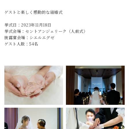
ゲストと楽しく感動的な結婚式

挙式日：2023年11月18日

挙式会場：セントアンジェリーク（人前式）

披露宴会場：シエルエグゼ

ゲスト人数：54名