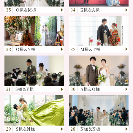
35
O様＆M様
34
K様＆A様
33
O様＆Y様
32
M様＆T様
31
S様＆Y様
30
A様＆O様
29
S様＆N様
28
N様＆N様