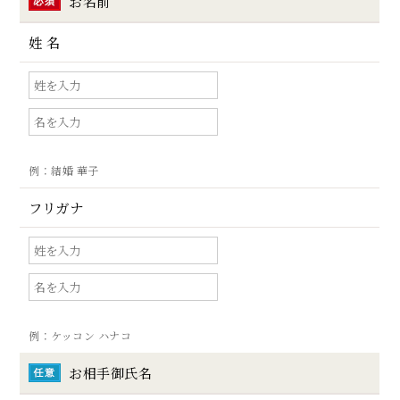
お名前
姓 名
例：結婚 華子
フリガナ
例：
ケッコン ハナコ
お相手御氏名