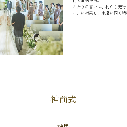
村と姉妹提携。
ふたりの誓いは、村から発行
ー」に結実し、永遠に固く結
神前式
神殿