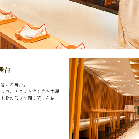
舞台
る誓いの舞台。
そよ風、そこから注ぐ光を木漏
た本物の儀式で固く契りを結