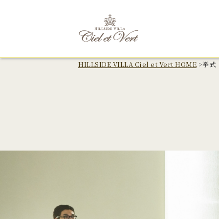
HILLSIDE VILLA Ciel et Vert HOME
>
挙式