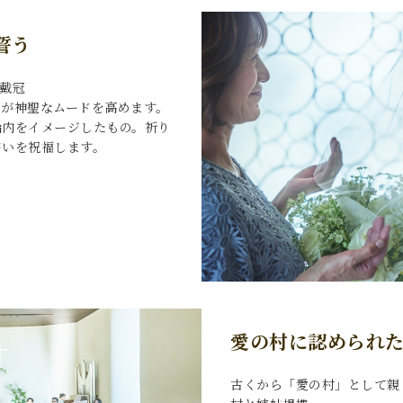
誓う
戴冠
ーが神聖なムードを高めます。
胎内をイメージしたもの。祈り
誓いを祝福します。
愛の村に認められ
古くから「愛の村」として親