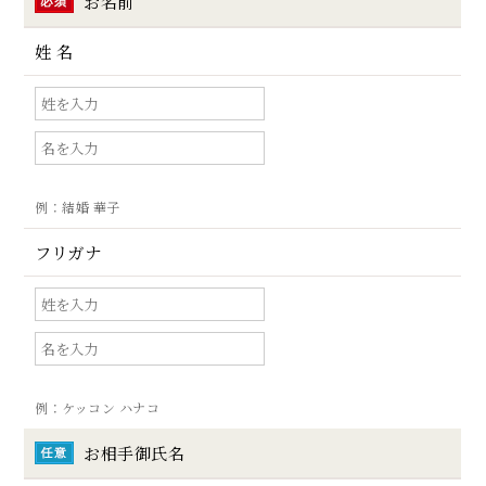
お名前
姓 名
例：結婚 華子
フリガナ
例：
ケッコン ハナコ
お相手御氏名