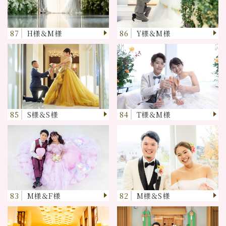
87
H様＆M様
86
Y様＆M様
85
S様＆S様
84
T様＆M様
83
M様＆F様
82
M様＆S様