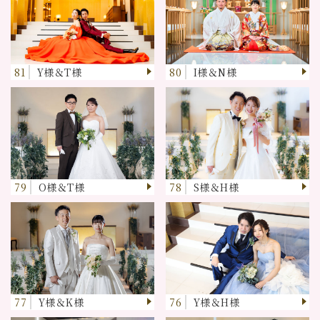
81
Y様＆T様
80
I様＆N様
79
O様＆T様
78
S様＆H様
77
Y様＆K様
76
Y様＆H様