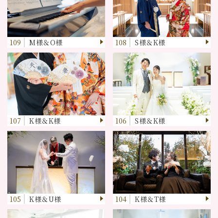
109
M様＆O様
108
S様＆K様
107
K様＆K様
106
S様＆K様
105
K様＆U様
104
K様＆T様