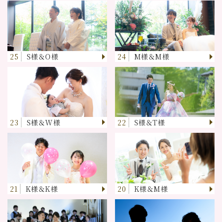
25
S様＆O様
24
M様＆M様
23
S様＆W様
22
S様＆T様
21
K様＆K様
20
K様＆M様