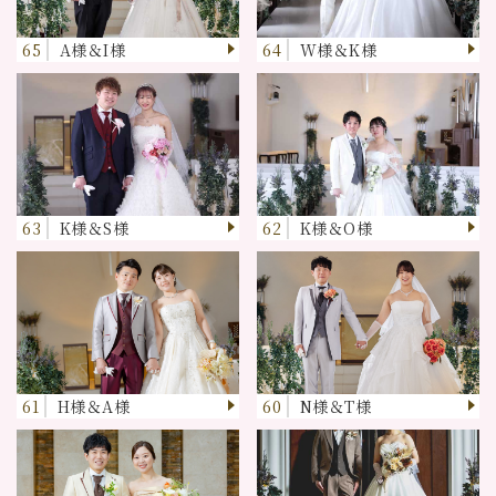
65
A様＆I様
64
W様＆K様
63
K様＆S様
62
K様＆O様
61
H様＆A様
60
N様＆T様