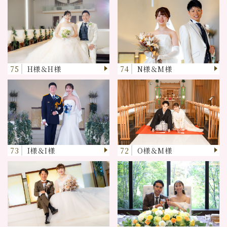
75
H様＆H様
74
N様＆M様
73
I様＆I様
72
O様＆M様