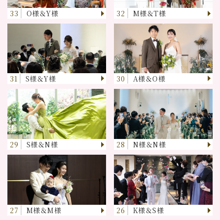
33
O様＆Y様
32
M様＆T様
31
S様＆Y様
30
A様＆O様
29
S様＆N様
28
N様＆N様
27
M様＆M様
26
K様＆S様