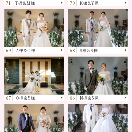
71
T様＆M様
70
K様＆Y様
69
A様＆O様
68
S様＆S様
67
O様＆Y様
66
N様＆S様