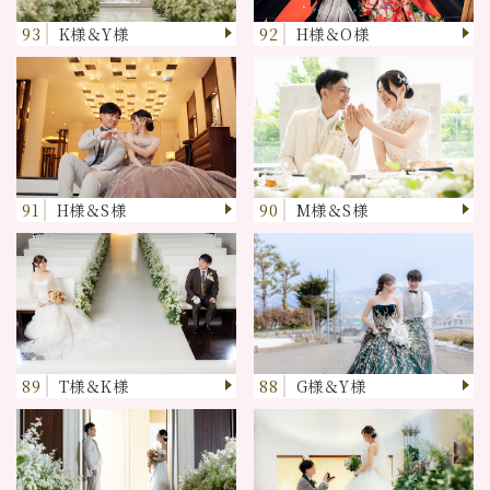
93
K様＆Y様
92
H様＆O様
91
H様＆S様
90
M様＆S様
89
T様＆K様
88
G様＆Y様