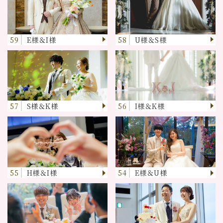
59
E様＆I様
58
U様＆S様
57
S様＆K様
56
I様＆K様
55
H様＆I様
54
E様＆U様