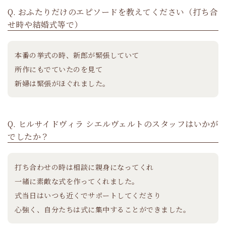
Q. おふたりだけのエピソードを教えてください（打ち合
せ時や結婚式等で）
本番の挙式の時、新郎が緊張していて
所作にもでていたのを見て
新婦は緊張がほぐれました。
Q. ヒルサイドヴィラ シエルヴェルトのスタッフはいかが
でしたか？
打ち合わせの時は相談に親身になってくれ
一緒に素敵な式を作ってくれました。
式当日はいつも近くでサポートしてくださり
心強く、自分たちは式に集中することができました。