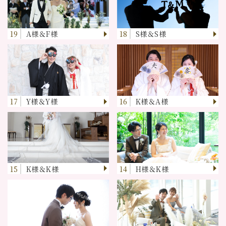
19
A様＆F様
18
S様＆S様
17
Y様＆Y様
16
K様＆A様
15
K様＆K様
14
H様＆K様