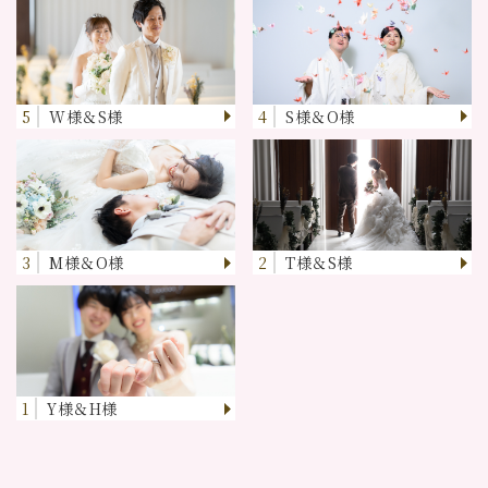
5
W様＆S様
4
S様＆O様
3
M様＆O様
2
T様＆S様
1
Y様＆H様